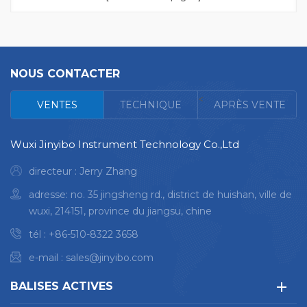
épaissi, étanche Sans
poudre
NOUS CONTACTER
<
VENTES
TECHNIQUE
APRÈS VENTE
Wuxi Jinyibo Instrument Technology Co.,Ltd
directeur : Jerry Zhang
adresse: no. 35 jingsheng rd., district de huishan, ville de
wuxi, 214151, province du jiangsu, chine
tél :
+86-510-8322 3658
e-mail :
sales@jinyibo.com
BALISES ACTIVES