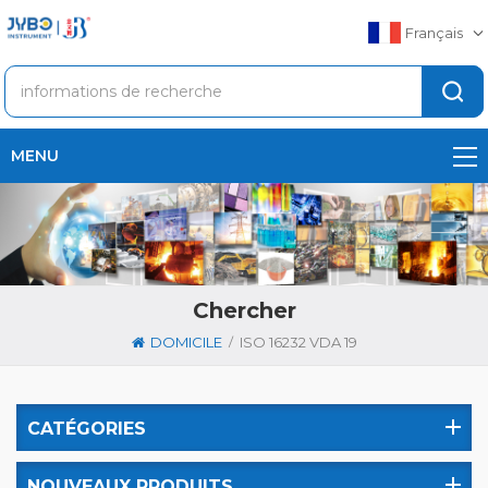
Français
MENU
Chercher
/
DOMICILE
ISO 16232 VDA 19
CATÉGORIES
NOUVEAUX PRODUITS