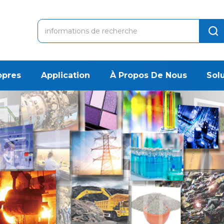
opres
Application
À Propos De Nous
Sol