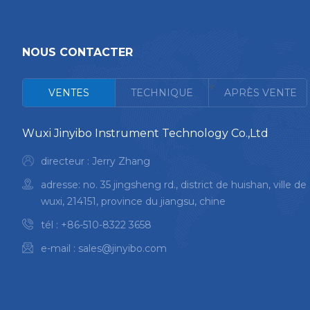
NOUS CONTACTER
<
VENTES
TECHNIQUE
APRÈS VENTE
Wuxi Jinyibo Instrument Technology Co.,Ltd
directeur : Jerry Zhang
adresse: no. 35 jingsheng rd., district de huishan, ville de
wuxi, 214151, province du jiangsu, chine
tél :
+86-510-8322 3658
e-mail :
sales@jinyibo.com