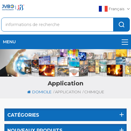
Français
MENU
Application
/
/
DOMICILE
APPLICATION
CHIMIQUE
CATÉGORIES
NOUVEAUX PRODUITS