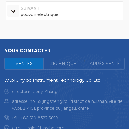
SUIVANT
pouvoir électrique
NOUS CONTACTER
<
VENTES
TECHNIQUE
APRÈS VENTE
Wuxi Jinyibo Instrument Technology Co.,Ltd
directeur : Jerry Zhang
adresse: no. 35 jingsheng rd., district de huishan, ville de
wuxi, 214151, province du jiangsu, chine
tél :
+86-510-8322 3658
e-mail :
sales@jinyibo.com