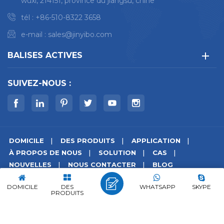
wuxi, 214151, province du jiangsu, chine
tél :
+86-510-8322 3658
e-mail :
sales@jinyibo.com
BALISES ACTIVES
SUIVEZ-NOUS :
DOMICILE
DES PRODUITS
APPLICATION
À PROPOS DE NOUS
SOLUTION
CAS
NOUVELLES
NOUS CONTACTER
BLOG
© droits dauteur © 2026 Wuxi Jinyibo Instrument Technology
DOMICILE
DES
WHATSAPP
SKYPE
Co.,Ltd tous les droits sont réservés.
PRODUITS
plan du site
|
Xml
|
politique de confidentialité
|
IPv6 réseau pris en charge
苏ICP备18046951号-1