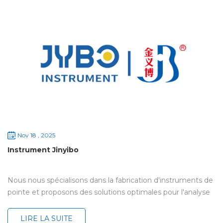
un emballage soigné, nos instruments spectraux, perform...
Nov 18 , 2025
Instrument Jinyibo
Nous nous spécialisons dans la fabrication d'instruments de
pointe et proposons des solutions optimales pour l'analyse
élémentaire et le contrôle de la propreté technique,
permettant ainsi aux utilisateurs de mieux comprendre une
LIRE LA SUITE