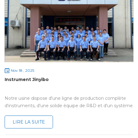
Nov 18 , 2025
Instrument Jinyibo
Notre usine dispose d'une ligne de production complète
d'instruments, d'une solide équipe de R&D et d'un système
de vente et de service après-vente professionnel. De la
conception initiale des instruments spectraux à la sélection
LIRE LA SUITE
rigoureuse des matériaux, en passant par l'assemblage
précis des instruments et, enfin, après des tests stricts et