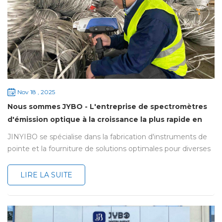
Nov 18 , 2025
Nous sommes JYBO - L'entreprise de spectromètres
d'émission optique à la croissance la plus rapide en
Chine !
JINYIBO se spécialise dans la fabrication d'instruments de
pointe et la fourniture de solutions optimales pour diverses
analyses élémentaires et de propreté technique,
permettant ainsi aux utilisateurs de mieux comprendre une
LIRE LA SUITE
large gamme de matériaux, des polymères aux produits
miniers, en passant par les métaux et les composants. Sa
gamme de produits comprend notamment des
spectromètres d'émissio...