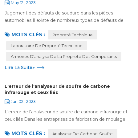
May 12 , 2023
Jugement des défauts de soudure dans les pièces
automobiles Il existe de nombreux types de défauts de
soudure, qui peuvent être divisés en défauts externes et
MOTS CLÉS :
défauts internes selon leurs positions. L...
Propreté Technique
Laboratoire De Propreté Technique
Armoires D'analyse De La Propreté Des Composants
Lire La Suite
»
L'erreur de l'analyseur de soufre de carbone
infrarouge et ceux liés
Jun 02 , 2023
L'erreur de l'analyseur de soufre de carbone infrarouge et
ceux liés Dans les entreprises de fabrication de moulage,
l'analyse de l'instrument ne manque pas, les ingrédients de
MOTS CLÉS :
l'aliment mesurés si le...
Analyseur De Carbone-Soufre