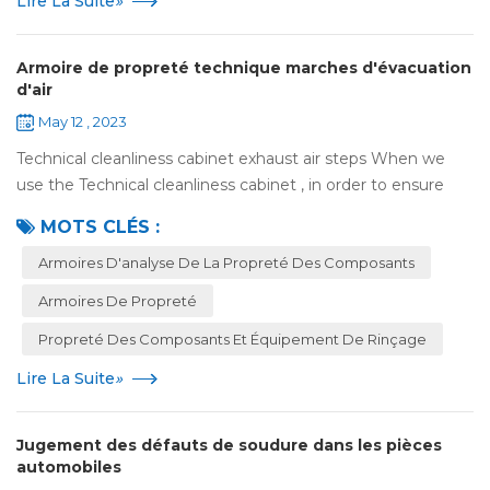
Lire La Suite
»
Armoire de propreté technique marches d'évacuation
d'air
May 12 , 2023
Technical cleanliness cabinet exhaust air steps When we
use the Technical cleanliness cabinet , in order to ensure
the normal operation of the equipment and the safety of
MOTS CLÉS :
the operator, we need to pay ...
Armoires D'analyse De La Propreté Des Composants
Armoires De Propreté
Propreté Des Composants Et Équipement De Rinçage
Lire La Suite
»
Jugement des défauts de soudure dans les pièces
automobiles