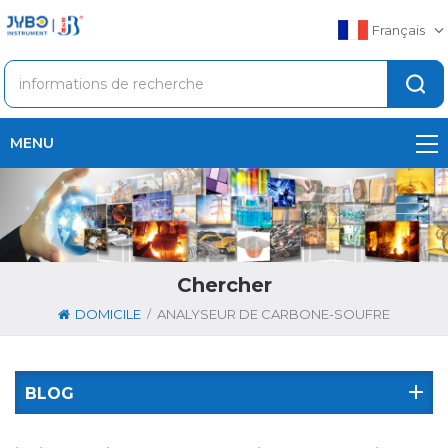
Français
MENU
Chercher
/
DOMICILE
ANALYSEUR DE CARBONE-SOUFRE
BLOG