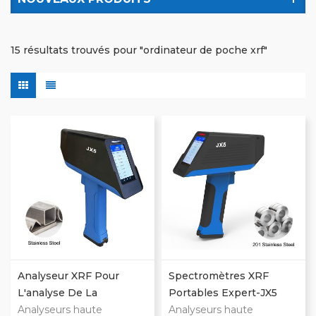
15 résultats trouvés pour "ordinateur de poche xrf"
Analyseur XRF Pour
Spectromètres XRF
L'analyse De La
Portables Expert-JX5
Composition Des
Analyseurs haute
Pour Les Essais Sur
Analyseurs haute