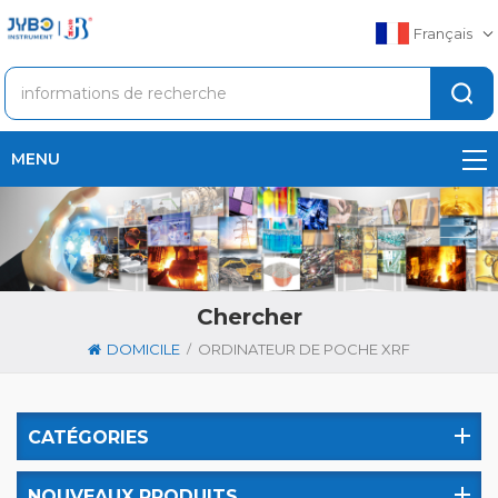
Français
MENU
Chercher
/
DOMICILE
ORDINATEUR DE POCHE XRF
CATÉGORIES
NOUVEAUX PRODUITS