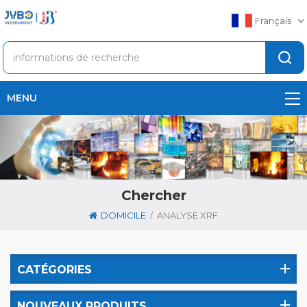
Français
MENU
Chercher
/
DOMICILE
ANALYSE XRF
CATÉGORIES
NOUVEAUX PRODUITS