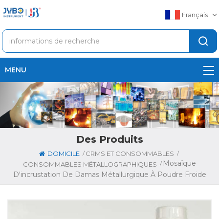
Français
MENU
Des Produits
/
/
DOMICILE
CRMS ET CONSOMMABLES
Mosaïque
/
CONSOMMABLES MÉTALLOGRAPHIQUES
D'incrustation De Damas Métallurgique À Poudre Froide